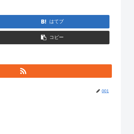
はてブ
コピー
001