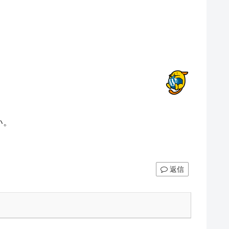
い。
返信